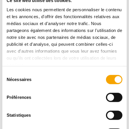
Ce site web utilise des cookies.
1
Les cookies nous permettent de personnaliser le contenu
et les annonces, d'offrir des fonctionnalités relatives aux
STRASSEN
médias sociaux et d'analyser notre trafic. Nous
APPARTEMENT
partageons également des informations sur l'utilisation de
notre site avec nos partenaires de médias sociaux, de
publicité et d'analyse, qui peuvent combiner celles-ci
avec d'autres informations que vous leur avez fournies
ou qu'ils ont collectées lors de votre utilisation de leurs
services.
Sélection
Nécessaires
du
consentement
Préférences
Statistiques
3 137,00 €
80.94m²