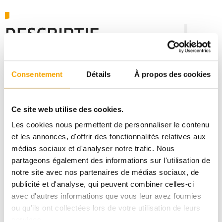
DESCRIPTIF
GARNICH
Consentement
Détails
À propos des cookies
LOT 10 - LOTISSEMENT GARNICH
Ce site web utilise des cookies.
DPE :
AAA
Les cookies nous permettent de personnaliser le contenu
et les annonces, d'offrir des fonctionnalités relatives aux
1 299 800,00 €
médias sociaux et d'analyser notre trafic. Nous
partageons également des informations sur l'utilisation de
notre site avec nos partenaires de médias sociaux, de
publicité et d'analyse, qui peuvent combiner celles-ci
avec d'autres informations que vous leur avez fournies
Pour plus d’informations sur ce bien, vous pouvez
ou qu'ils ont collectées lors de votre utilisation de leurs
prendre contact avec
services.