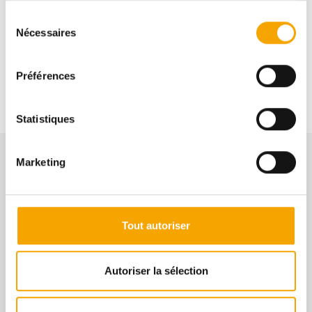
Afafe FAHI
Sélection
Nécessaires
du
consentement
+352691112111
Préférences
Statistiques
Marketing
NOS BIENS SIMILAIRES
Tout autoriser
Autoriser la sélection