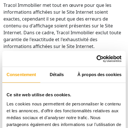
Tracol Immobilier met tout en œuvre pour que les
informations affichées sur le Site Internet soient
exactes, cependant il se peut que des erreurs de
contenu ou d'affichage soient présentes sur le Site
Internet. Dans ce cadre, Tracol Immobilier exclut toute
garantie de l'exactitude et l'exhaustivité des
informations affichées sur le Site Internet.
Tracol Immobilier n’est pas en mesure de garantir une
disponibilité continue et permanente du Site Internet.
Tracol Immobilier déploiera ses meilleurs efforts pour
Consentement
Détails
À propos des cookies
fournir la disponibilité du Site Internet de la manière la
plus efficace possible pour l’Utilisateur, sous réserve
des périodes de maintenance.
Ce site web utilise des cookies.
Tracol Immobilier se réserve le droit d’interrompre
Les cookies nous permettent de personnaliser le contenu
l’utilisation du Site Internet afin de procéder à des
et les annonces, d'offrir des fonctionnalités relatives aux
opérations de maintenance. L’interruption d’accès au
médias sociaux et d'analyser notre trafic. Nous
Site Internet ne saurait conférer à l’Utilisateur un droit
partageons également des informations sur l'utilisation de