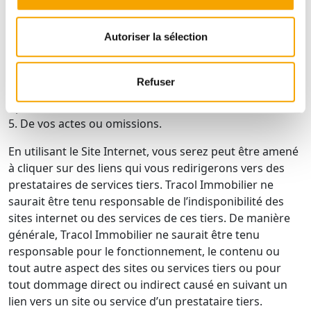
1. De votre non-respect des présentes CGU ou des
recommandations de Tracol Immobilier ;
Autoriser la sélection
2. De votre utilisation inappropriée ou illicite du Site
Internet ;
3. De cas de forces majeures ;
Refuser
4. D’événements dépendant des tiers tels les
opérateurs de télécommunication ;
5. De vos actes ou omissions.
En utilisant le Site Internet, vous serez peut être amené
à cliquer sur des liens qui vous redirigerons vers des
prestataires de services tiers. Tracol Immobilier ne
saurait être tenu responsable de l’indisponibilité des
sites internet ou des services de ces tiers. De manière
générale, Tracol Immobilier ne saurait être tenu
responsable pour le fonctionnement, le contenu ou
tout autre aspect des sites ou services tiers ou pour
tout dommage direct ou indirect causé en suivant un
lien vers un site ou service d’un prestataire tiers.