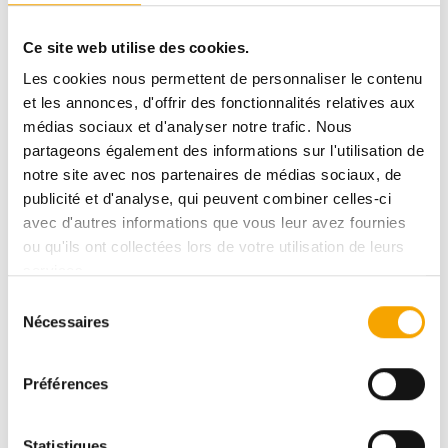
Afafe FAHI
Ce site web utilise des cookies.
afafe.fahi@tracol.lu
(+352) 691 112 111
Les cookies nous permettent de personnaliser le contenu
et les annonces, d'offrir des fonctionnalités relatives aux
médias sociaux et d'analyser notre trafic. Nous
partageons également des informations sur l'utilisation de
DESCRIPTIF
notre site avec nos partenaires de médias sociaux, de
publicité et d'analyse, qui peuvent combiner celles-ci
avec d'autres informations que vous leur avez fournies
ou qu'ils ont collectées lors de votre utilisation de leurs
BETTANGE-SUR-MESS
services.
RIVERSIDE - M7.3
Sélection
Nécessaires
du
DPE :
ABA+
consentement
Préférences
978 205,00 €
Statistiques