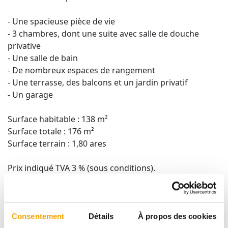
- Une spacieuse pièce de vie
- 3 chambres, dont une suite avec salle de douche
privative
- Une salle de bain
- De nombreux espaces de rangement
- Une terrasse, des balcons et un jardin privatif
- Un garage
Surface habitable : 138 m²
Surface totale : 176 m²
Surface terrain : 1,80 ares
Prix indiqué TVA 3 % (sous conditions).
Prix TVA 17 % : 1.028.205-€.
Pour plus d'informations ou obtenir les plans de cette
maison, contactez :
Consentement
Détails
À propos des cookies