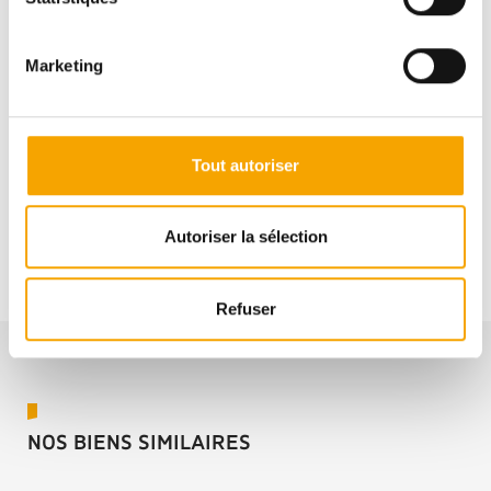
Pour plus d’informations sur ce bien, vous pouvez
Marketing
prendre contact avec
Afafe FAHI
Tout autoriser
+352691112111
Autoriser la sélection
Refuser
NOS BIENS SIMILAIRES