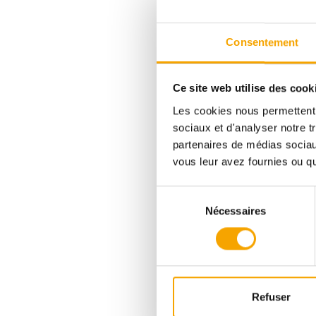
DPE :
ABA
Consentement
849 987,00 €
Ce site web utilise des cook
Les cookies nous permettent d
sociaux et d'analyser notre t
partenaires de médias sociaux
Pour plus d’informations
vous leur avez fournies ou qu'
sur ce bien, vous pouvez
prendre contact avec
Sélection
Sabrina FURINI
Nécessaires
du
consentement
+352265860
Refuser