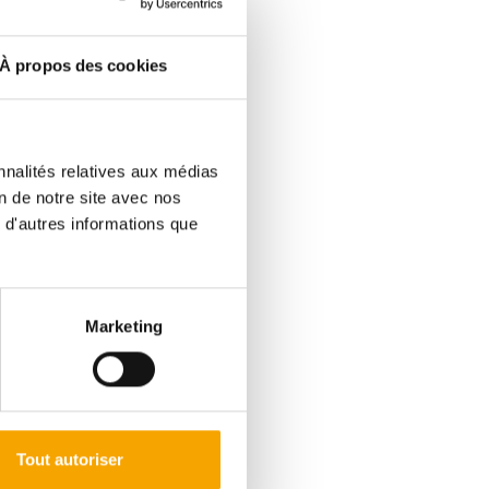
À propos des cookies
ommerces, transports,
nnalités relatives aux médias
on de notre site avec nos
intimité
 d'autres informations que
nomie d’énergie
Marketing
 bains, 2 WC – parfaite pour
Tout autoriser