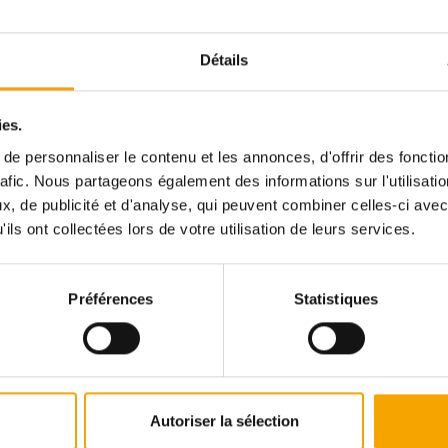
Les + du bien :
Détails
• Emplacement idéal, proche crèches, écoles, c
services médicaux
ies.
• Quartier résidentiel calme et moderne
e personnaliser le contenu et les annonces, d'offrir des fonctio
rafic. Nous partageons également des informations sur l'utilisati
• Maison libre sur 3 côtés – plus de lumière et d’
, de publicité et d'analyse, qui peuvent combiner celles-ci avec
ils ont collectées lors de votre utilisation de leurs services.
• Classe énergétique AAA – performance et éco
• Construction en ossature bois écologique
Préférences
Statistiques
• Certification LENOZ
1
• 1 grande pièce à vivre, 3 chambres, 2 salles de
une famille
Autoriser la sélection