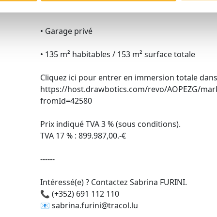
• Terrasse (20 m²) + jardin privatif (25 m²)
• Garage privé
• 135 m² habitables / 153 m² surface totale
Cliquez ici pour entrer en immersion totale dans
https://host.drawbotics.com/revo/AOPEZG/mar
fromId=42580
Prix indiqué TVA 3 % (sous conditions).
TVA 17 % : 899.987,00.-€
------
Intéressé(e) ? Contactez Sabrina FURINI.
📞 (+352) 691 112 110
📧 sabrina.furini@tracol.lu