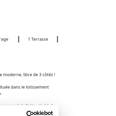
rage
1 Terrasse
oderne, libre de 3 côtés !
ituée dans le lotissement
.
moignant de l'attractivité du