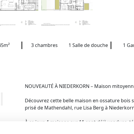
45m²
3 chambres
1 Salle de douche
1 Ga
NOUVEAUTÉ À NIEDERKORN – Maison mitoyenne m
Découvrez cette belle maison en ossature bois s
prisé de Mathendahl, rue Lisa Berg à Niederkorn
À ce jour, 4 maisons sur 11 sont déjà vendues, té
projet.