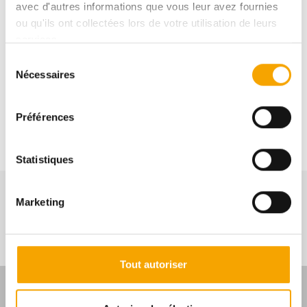
avec d'autres informations que vous leur avez fournies
ou qu'ils ont collectées lors de votre utilisation de leurs
services.
Sélection
Nécessaires
du
consentement
sur demande
Préférences
Statistiques
Marketing
NOS BIENS SIMILAIRES
Tout autoriser