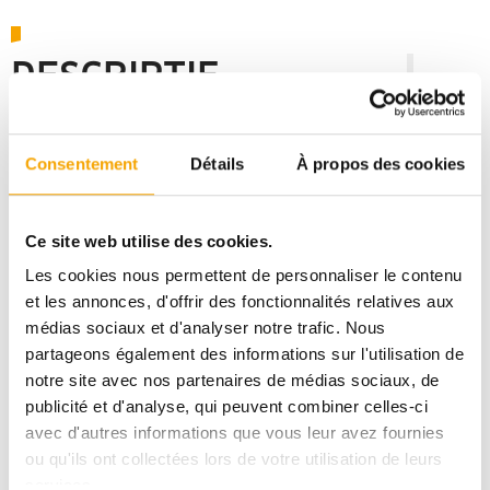
DESCRIPTIF
GARNICH
Consentement
Détails
À propos des cookies
LOT 10 - LOTISSEMENT GARNICH
Ce site web utilise des cookies.
DPE :
AAA
Les cookies nous permettent de personnaliser le contenu
et les annonces, d'offrir des fonctionnalités relatives aux
1 299 800,00 €
médias sociaux et d'analyser notre trafic. Nous
partageons également des informations sur l'utilisation de
notre site avec nos partenaires de médias sociaux, de
publicité et d'analyse, qui peuvent combiner celles-ci
avec d'autres informations que vous leur avez fournies
Pour plus d’informations sur ce bien, vous pouvez
ou qu'ils ont collectées lors de votre utilisation de leurs
prendre contact avec
services.