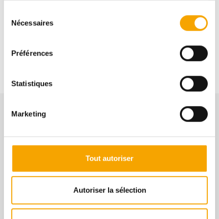
Afafe FAHI
Sélection
Nécessaires
du
consentement
+352691112111
Préférences
Statistiques
Marketing
NOS BIENS SIMILAIRES
Tout autoriser
Autoriser la sélection