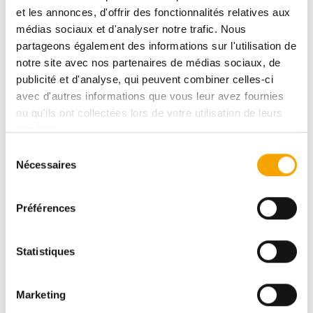
DESCRIPTIF
et les annonces, d'offrir des fonctionnalités relatives aux
médias sociaux et d'analyser notre trafic. Nous
partageons également des informations sur l'utilisation de
BELVAUX
notre site avec nos partenaires de médias sociaux, de
BELVALLEE - MAISON 43
publicité et d'analyse, qui peuvent combiner celles-ci
avec d'autres informations que vous leur avez fournies
ou qu'ils ont collectées lors de votre utilisation de leurs
DPE :
ABA
services.
Sélection
948 008,00 €
Nécessaires
du
consentement
Préférences
Pour plus d’informations sur ce bien, vous pouvez
prendre contact avec
Statistiques
Afafe FAHI
Marketing