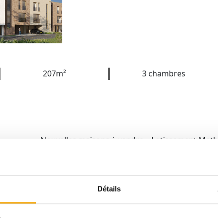
207m²
3 chambres
Nouvelles maisons à vendre – Lotissement Mat
Découvrez cette maison libre de 3 côtés d'une s
m² habitable), idéalement située dans le nouveau
Mathendahl.
Détails
Nichée au sein d’un ensemble harmonieux de 5 m
un cadre de vie à la fois verdoyant et proche de