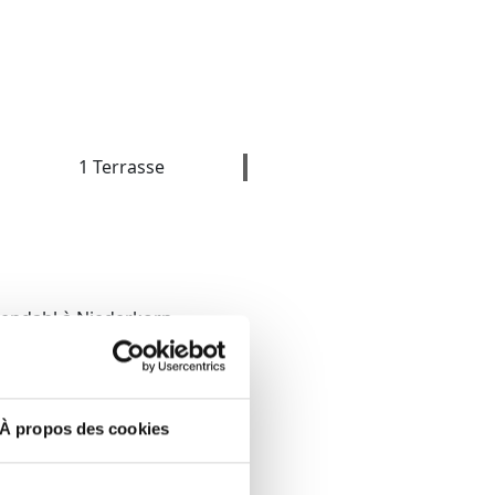
1 Terrasse
hendahl à Niederkorn
urface totale de 200 m² (160
 quartier résidentiel
À propos des cookies
aisons, cette propriété offre
 toutes les commodités.