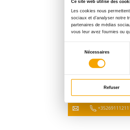
Ce site web utilise des cook
Les cookies nous permettent d
DPE :
ABA
sociaux et d'analyser notre t
partenaires de médias sociaux
vous leur avez fournies ou qu'
954 672,00 €
Sélection
Nécessaires
du
consentement
Pour plus d’informations
sur ce bien, vous pouvez
prendre contact avec
Afafe FAHI
Refuser
+35269111211