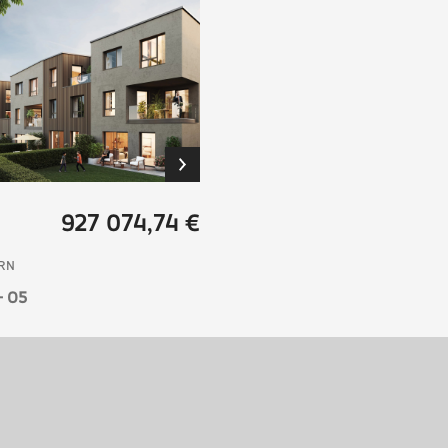
927 074,74 €
RN
- O5