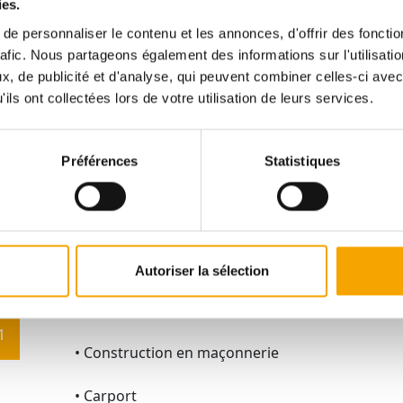
ies.
Les points forts :
e personnaliser le contenu et les annonces, d'offrir des fonctio
rafic. Nous partageons également des informations sur l'utilisati
• Maison d’angle indépendante sur 3 côtés, pour
, de publicité et d'analyse, qui peuvent combiner celles-ci avec
d’intimité.
ils ont collectées lors de votre utilisation de leurs services.
• Cadre de vie pratique et agréable, parfait pour 
Préférences
Statistiques
• Classe énergétique ABA – haute performance
économique et écologique.
• Disposition intelligente : Grand sous-sol ave
rangement, salle à manger/cuisine lumineuse ouv
Autoriser la sélection
intimiste, suite parentale spacieuse ainsi que 
2 salles de bains.
1
• Construction en maçonnerie
• Carport