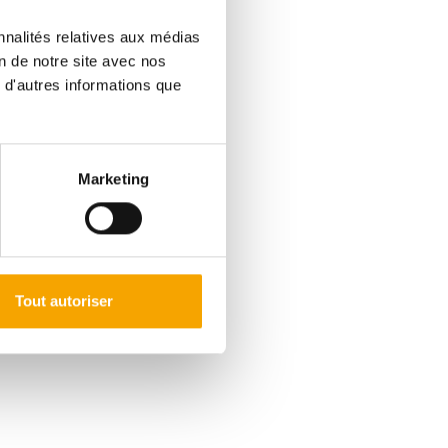
nnalités relatives aux médias
on de notre site avec nos
 plus de luminosité et
 d'autres informations que
les familles.
Marketing
 thermique pour un logement
c nombreux espaces de
ert sur le jardin, salon
Tout autoriser
2 chambres supplémentaires et