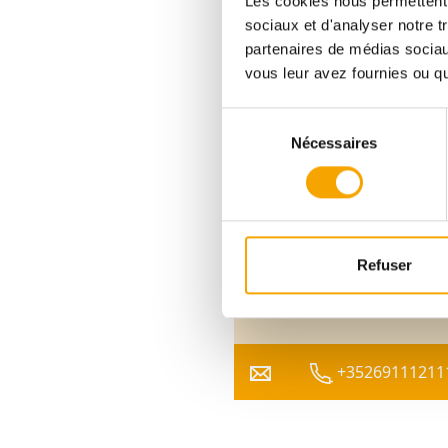
Les cookies nous permettent d
sociaux et d'analyser notre t
DPE :
AAA
partenaires de médias sociaux
vous leur avez fournies ou qu'
847 567,00 €
Sélection
Nécessaires
du
consentement
Pour plus d’informations
sur ce bien, vous pouvez
prendre contact avec
Refuser
Afafe FAHI
+35269111211