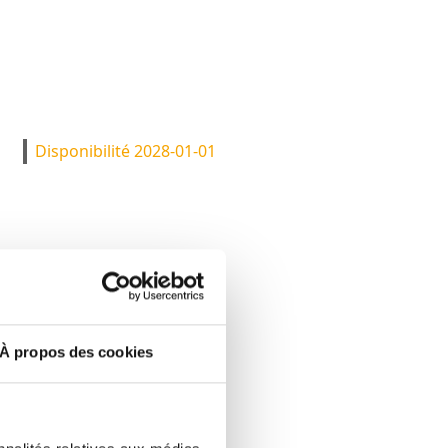
Disponibilité 2028-01-01
hendahl à Niederkorn
ce totale de 210 m² (162 m²
À propos des cookies
artier résidentiel
aisons, cette propriété offre
 toutes les commodités.