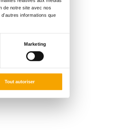
nnalités relatives aux médias
on de notre site avec nos
 d'autres informations que
les familles.
 thermique pour un logement
Marketing
c nombreux espaces de
ert sur le jardin, salon
2 chambres supplémentaires et
Tout autoriser