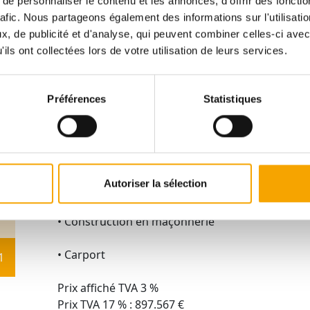
e personnaliser le contenu et les annonces, d'offrir des fonctio
rafic. Nous partageons également des informations sur l'utilisati
Les points forts :
, de publicité et d'analyse, qui peuvent combiner celles-ci avec
ils ont collectées lors de votre utilisation de leurs services.
• Cadre de vie pratique et agréable, parfait pour 
• Classe énergétique AAA – haute performance
Préférences
Statistiques
économique et écologique.
• Disposition intelligente : Grand sous-sol ave
rangement, salle à manger/cuisine lumineuse ouv
intimiste, suite parentale spacieuse ainsi que 
Autoriser la sélection
2 salles de bains.
• Construction en maçonnerie
• Carport
1
Prix affiché TVA 3 %
Prix TVA 17 % : 897.567 €