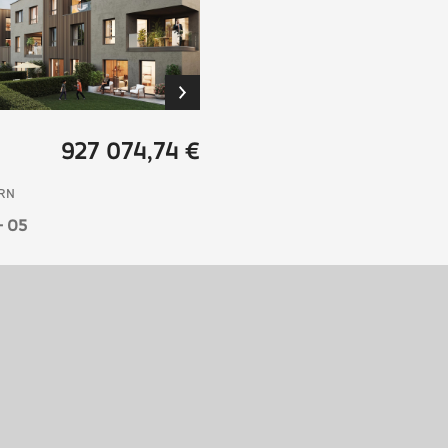
927 074,74 €
RN
- O5