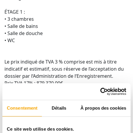
ÉTAGE 1 :
• 3 chambres
• Salle de bains
• Salle de douche
• WC
Le prix indiqué de TVA 3 % comprise est mis à titre
indicatif et estimatif, sous réserve de l‘acceptation du
dossier par l‘Administration de l‘Enregistrement.
Prix TVA 17% : 879.370,00€.
_______
Vous souhaitez plus d'infos sur ce bien ?
Consentement
Détails
À propos des cookies
Merci de prendre contact avec Sabrina Furini :
sabrina.furini@tracol.lu / (+352) 26 58 60 1
Ce site web utilise des cookies.