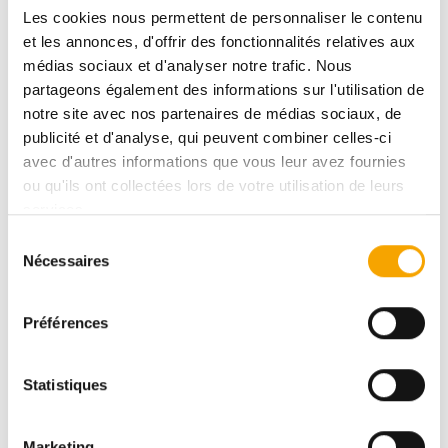
Les cookies nous permettent de personnaliser le contenu
DESCRIPTIF
et les annonces, d'offrir des fonctionnalités relatives aux
médias sociaux et d'analyser notre trafic. Nous
partageons également des informations sur l'utilisation de
notre site avec nos partenaires de médias sociaux, de
NIEDERKORN
publicité et d'analyse, qui peuvent combiner celles-ci
PIVOINE - P4
avec d'autres informations que vous leur avez fournies
ou qu'ils ont collectées lors de votre utilisation de leurs
services.
DPE :
AAA
Sélection
Nécessaires
du
829 370,00 €
consentement
Préférences
Pour plus d’informations sur ce bien, vous pouvez
Statistiques
prendre contact avec
Sabrina FURINI
Marketing