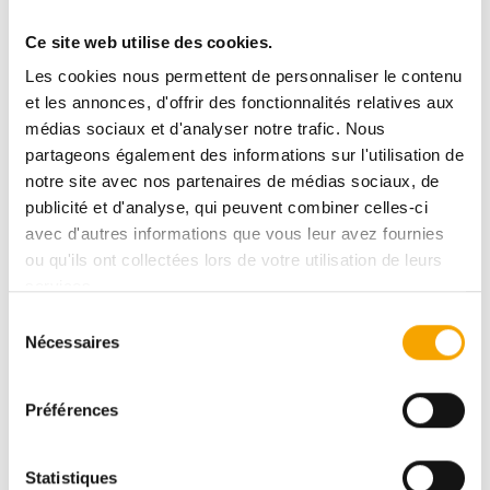
ROUDEN ECK est un immeuble se trouvant au cœur de
Ce site web utilise des cookies.
Belval, à l'intersection de l'avenue Porte de France et
Les cookies nous permettent de personnaliser le contenu
du boulevard du Jazz.
et les annonces, d'offrir des fonctionnalités relatives aux
médias sociaux et d'analyser notre trafic. Nous
Pour plus d'informations contactez nous directement
partageons également des informations sur l'utilisation de
au +352 26 58 60 - 1 ou contact@tracol.lu
notre site avec nos partenaires de médias sociaux, de
publicité et d'analyse, qui peuvent combiner celles-ci
avec d'autres informations que vous leur avez fournies
DESCRIPTIF
ou qu'ils ont collectées lors de votre utilisation de leurs
services.
Sélection
Nécessaires
du
BELVAL
consentement
RE - CAVES 13.20
Préférences
140,00 €
Statistiques