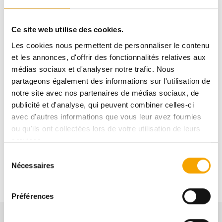
Ce site web utilise des cookies.
130,00 €
Les cookies nous permettent de personnaliser le contenu
et les annonces, d'offrir des fonctionnalités relatives aux
médias sociaux et d'analyser notre trafic. Nous
partageons également des informations sur l'utilisation de
Pour plus d’informations sur ce bien, vous pouvez
notre site avec nos partenaires de médias sociaux, de
prendre contact avec
publicité et d'analyse, qui peuvent combiner celles-ci
Afafe FAHI
avec d'autres informations que vous leur avez fournies
ou qu'ils ont collectées lors de votre utilisation de leurs
services.
+352691112111
Sélection
Nécessaires
du
consentement
Préférences