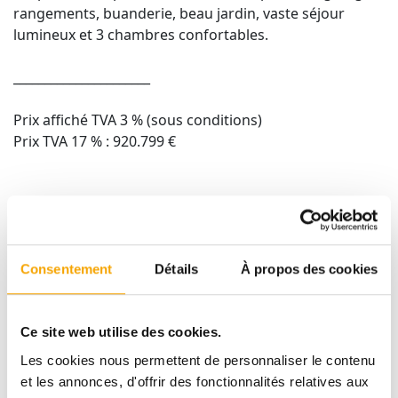
rangements, buanderie, beau jardin, vaste séjour
lumineux et 3 chambres confortables.
______________________
Prix affiché TVA 3 % (sous conditions)
Prix TVA 17 % : 920.799 €
Intéressé(e) ? Contactez-nous !
📞 Afafe FAHI – (+352) 691 112 111
📧 afafe.fahi@tracol.lu
Consentement
Détails
À propos des cookies
DESCRIPTIF
Ce site web utilise des cookies.
Les cookies nous permettent de personnaliser le contenu
et les annonces, d'offrir des fonctionnalités relatives aux