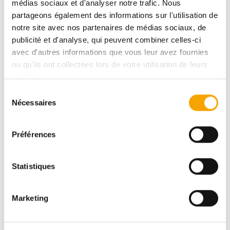
médias sociaux et d'analyser notre trafic. Nous
BELVAUX
partageons également des informations sur l'utilisation de
BELVALLEE - MAISON 41
notre site avec nos partenaires de médias sociaux, de
publicité et d'analyse, qui peuvent combiner celles-ci
DPE :
AAA+
avec d'autres informations que vous leur avez fournies
ou qu'ils ont collectées lors de votre utilisation de leurs
services.
870 799,00 €
Sélection
Nécessaires
du
consentement
Pour plus d’informations sur ce bien, vous pouvez
Préférences
prendre contact avec
Afafe FAHI
Statistiques
Marketing
+352691112111