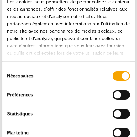
Les cookies nous permettent de personnaliser le contenu
DESCRIPTIF
et les annonces, d'offrir des fonctionnalités relatives aux
médias sociaux et d'analyser notre trafic. Nous
partageons également des informations sur l'utilisation de
notre site avec nos partenaires de médias sociaux, de
BELVAUX
publicité et d'analyse, qui peuvent combiner celles-ci
BELVALLEE - MAISON 40
avec d'autres informations que vous leur avez fournies
ou qu'ils ont collectées lors de votre utilisation de leurs
DPE :
ABA
services.
Sélection
Nécessaires
du
951 144,00 €
consentement
Préférences
Pour plus d’informations sur ce bien, vous pouvez
Statistiques
prendre contact avec
Afafe FAHI
Marketing