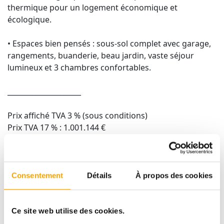
thermique pour un logement économique et
écologique.
• Espaces bien pensés : sous-sol complet avec garage,
rangements, buanderie, beau jardin, vaste séjour
lumineux et 3 chambres confortables.
_____________________
Prix affiché TVA 3 % (sous conditions)
Prix TVA 17 % : 1.001.144 €
Intéressé(e) ? Contactez-nous !
📞 Afafe FAHI – (+352) 691 112 111
Consentement
Détails
À propos des cookies
📧 afafe.fahi@tracol.lu
Ce site web utilise des cookies.