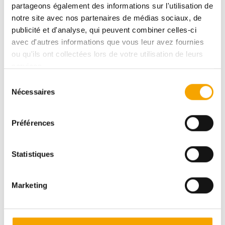
partageons également des informations sur l'utilisation de
notre site avec nos partenaires de médias sociaux, de
DPE :
AAA
publicité et d'analyse, qui peuvent combiner celles-ci
avec d'autres informations que vous leur avez fournies
ou qu'ils ont collectées lors de votre utilisation de leurs
1 691 343,00 €
services.
Sélection
Nécessaires
du
consentement
Pour plus d’informations sur ce bien, vous pouvez
Préférences
prendre contact avec
Afafe FAHI
Statistiques
+352691112111
Marketing