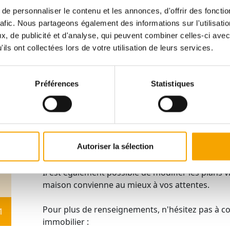
Cette maison (lot 11) dispose d'une surface de 2
e personnaliser le contenu et les annonces, d'offrir des fonctio
ares qui se compose comme suit :
ICH
rafic. Nous partageons également des informations sur l'utilisati
, de publicité et d'analyse, qui peuvent combiner celles-ci avec
- cinq chambres
ils ont collectées lors de votre utilisation de leurs services.
- trois salles de bains
- un grand salon séjour cuisine
- un local technique
Préférences
Statistiques
- un espace rangement
- un garage deux voitures
- deux emplacements extérieurs
- un jardin et une terrasse.
Autoriser la sélection
Cette maison dispose d'une pompe à chaleur ba
panneaux solaires photovoltaïques.
Il est également possible de modifier les plans vi
maison convienne au mieux à vos attentes.
Pour plus de renseignements, n'hésitez pas à c
1
immobilier :