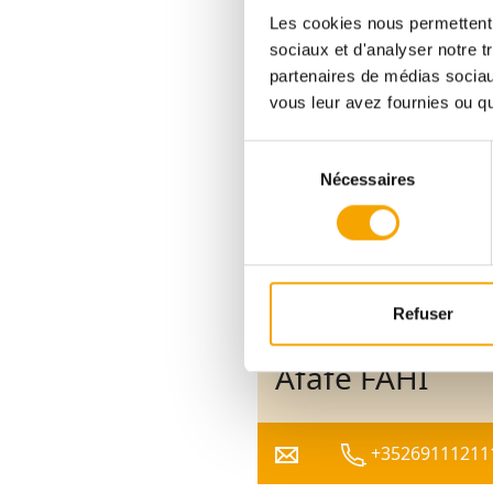
Les cookies nous permettent d
LOT 11 - LOTISSEMENT GARN
sociaux et d'analyser notre t
partenaires de médias sociaux
DPE :
AAA
vous leur avez fournies ou qu'
Sélection
1 818 174,00 €
Nécessaires
du
consentement
Pour plus d’informations
sur ce bien, vous pouvez
Refuser
prendre contact avec
Afafe FAHI
+35269111211