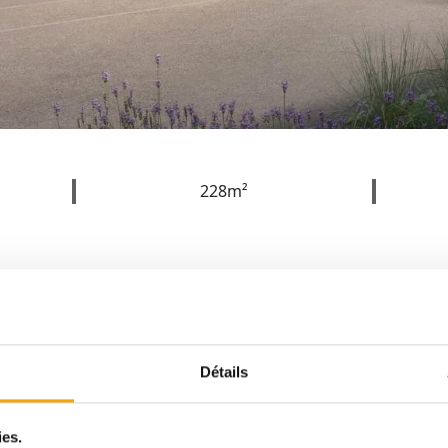
228m²
TRACOL IMMOBILIER vous propose à la vente cet
dans un nouveau quartier de Garnich à quelques 
Détails
Luxembourg.
ies.