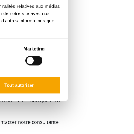
28m² sur un terrain de 4.25
nnalités relatives aux médias
on de notre site avec nos
 d'autres informations que
Marketing
Tout autoriser
sse énergie couplée à des
a l'architecte afin que cette
ontacter notre consultante