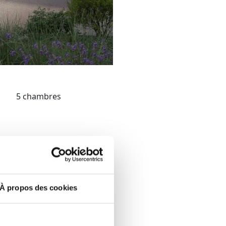
5 chambres
te construction neuve située
minutes de la ville de
À propos des cookies